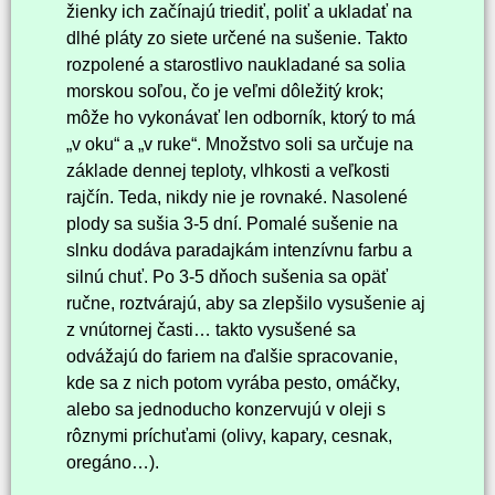
žienky ich začínajú triediť, poliť a ukladať na
dlhé pláty zo siete určené na sušenie. Takto
rozpolené a starostlivo naukladané sa solia
morskou soľou, čo je veľmi dôležitý krok;
môže ho vykonávať len odborník, ktorý to má
„v oku“ a „v ruke“. Množstvo soli sa určuje na
základe dennej teploty, vlhkosti a veľkosti
rajčín. Teda, nikdy nie je rovnaké. Nasolené
plody sa sušia 3-5 dní. Pomalé sušenie na
slnku dodáva paradajkám intenzívnu farbu a
silnú chuť. Po 3-5 dňoch sušenia sa opäť
ručne, roztvárajú, aby sa zlepšilo vysušenie aj
z vnútornej časti… takto vysušené sa
odvážajú do fariem na ďalšie spracovanie,
kde sa z nich potom vyrába pesto, omáčky,
alebo sa jednoducho konzervujú v oleji s
rôznymi príchuťami (olivy, kapary, cesnak,
oregáno…).