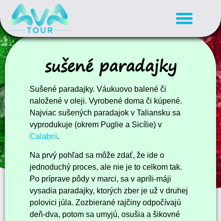
sušené paradajky
Sušené paradajky. Váukuovo balené či
naložené v oleji. Vyrobené doma či kúpené.
Najviac sušených paradajok v Taliansku sa
vyprodukuje (okrem Puglie a Sicílie) v
Calabrii
.
Na prvý pohľad sa môže zdať, že ide o
jednoduchý proces, ale nie je to celkom tak.
Po príprave pôdy v marci, sa v apríli-máji
vysadia paradajky, ktorých zber je už v druhej
polovici júla. Zozbierané rajčiny odpočívajú
deň-dva, potom sa umyjú, osušia a šikovné