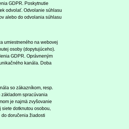
denia GDPR. Poskytnutie
ek odvolať. Odvolanie súhlasu
ov alebo do odvolania súhlasu
ára umiestneného na webovej
nutej osoby (dopytujúceho).
riadenia GDPR. Oprávneným
munikačného kanála. Doba
anála so zákazníkom, resp.
ym základom spracúvania
jmom je najmä zvyšovanie
 siete dotknutou osobou,
 do doručenia žiadosti