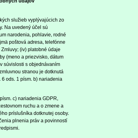
sobných údajov
kých služieb vyplývajúcich zo
y. Na uvedený účel sú
átum narodenia, pohlavie, rodné
najmä poštová adresa, telefónne
 Zmluvy; (iv) platobné údaje
oby (meno a priezvisko, dátum
 v súvislosti s objednávaním
zmluvnou stranou je dotknutá
 6 ods. 1 písm. b) nariadenia
 písm. c) nariadenia GDPR,
 cestovnom ruchu a o zmene a
ho príslušníka dotknutej osoby.
enia plnenia práv a povinností
redpismi.