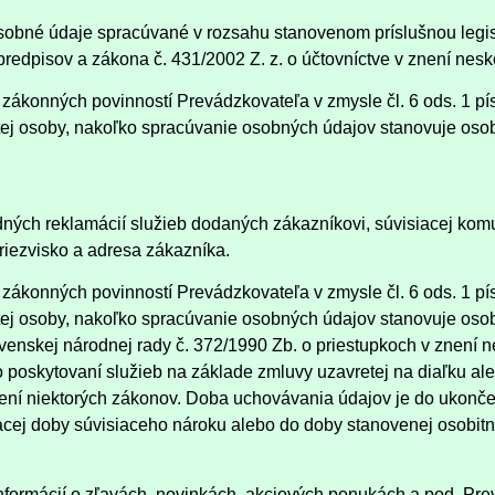
sobné údaje spracúvané v rozsahu stanovenom príslušnou legis
predpisov a zákona č. 431/2002 Z. z. o účtovníctve v znení nesk
ákonných povinností Prevádzkovateľa v zmysle čl. 6 ods. 1 pí
ej osoby, nakoľko spracúvanie osobných údajov stanovuje osob
ých reklamácií služieb dodaných zákazníkovi, súvisiacej kom
riezvisko a adresa zákazníka.
ákonných povinností Prevádzkovateľa v zmysle čl. 6 ods. 1 pí
j osoby, nakoľko spracúvanie osobných údajov stanovuje osobi
venskej národnej rady č. 372/1990 Zb. o priestupkoch v znení n
ebo poskytovaní služieb na základe zmluvy uzavretej na diaľku a
ní niektorých zákonov. Doba uchovávania údajov je do ukončen
acej doby súvisiaceho nároku alebo do doby stanovenej osobitn
informácií o zľavách, novinkách, akciových ponukách a pod. Pr