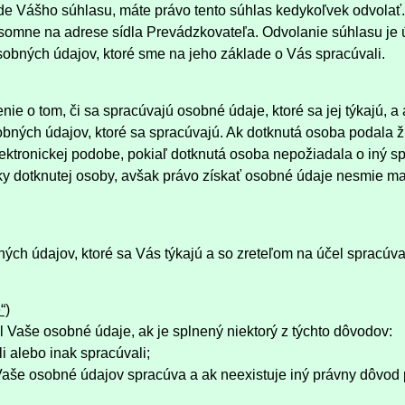
e Vášho súhlasu, máte právo tento súhlas kedykoľvek odvolať
písomne na adrese sídla Prevádzkovateľa. Odvolanie súhlasu je
bných údajov, ktoré sme na jeho základe o Vás spracúvali.
e o tom, či sa spracúvajú osobné údaje, ktoré sa jej týkajú, a 
bných údajov, ktoré sa spracúvajú. Ak dotknutá osoba podala ž
lektronickej podobe, pokiaľ dotknutá osoba nepožiadala o iný s
 dotknutej osoby, avšak právo získať osobné údaje nesmie ma
ch údajov, ktoré sa Vás týkajú a so zreteľom na účel spracúv
“)
Vaše osobné údaje, ak je splnený niektorý z týchto dôvodov:
i alebo inak spracúvali;
 Vaše osobné údajov spracúva a ak neexistuje iný právny dôvod