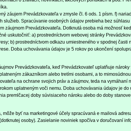
íka.
ý záujem Prevádzkovateľa v zmysle čl. 6 ods. 1 písm. f) na
 služieb. Spracúvanie osobných údajov prebieha bez súhlasu 
ým záujmom Prevádzkovateľa. Dotknutá osoba má možnosť kedy
né uskutočniť: a) prostredníctvom webovej stránky Prevádzkova
dresy; b) prostredníctvom odkazu umiestneného v spodnej časti n
rese. Doba uchovávania údajov je 5 rokov po ukončení spolup
jmov Prevádzkovateľa, keď Prevádzkovateľ uplatňuje nároky v
uplatneným zákazníkom alebo tretími osobami, a to mimosúdnou
ateľa na ochrane svojich práv a záujmov, teda na vymáhaní n
nárokom uplatneným voči nemu. Doba uchovávania údajov je do 
ania premlčacej doby súvisiaceho nároku alebo do doby stanove
, môže byť na marketingové účely spracúvaná e mailová adresa,
otknutej osoby). Zasielanie noviniek spočíva v doručovaní info