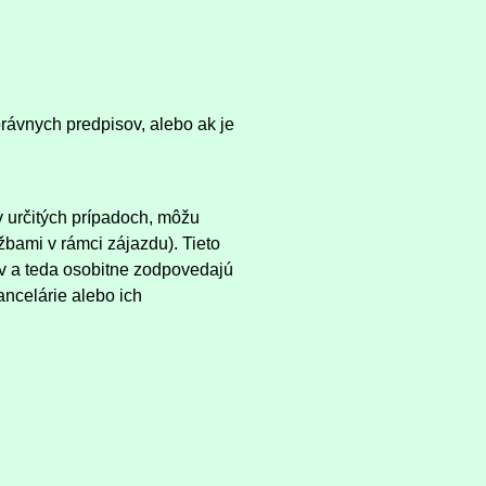
rávnych predpisov, alebo ak je
v určitých prípadoch, môžu
žbami v rámci zájazdu). Tieto
v a teda osobitne zodpovedajú
ncelárie alebo ich