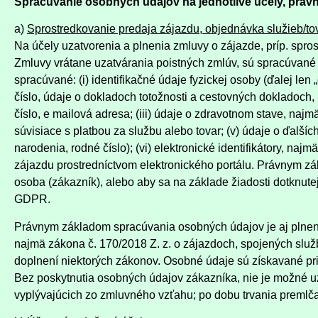
Spracúvanie osobných údajov na jednotlivé účely, prá
a)
Sprostredkovanie predaja zájazdu, objednávka služieb/t
Na účely uzatvorenia a plnenia zmluvy o zájazde, príp. spro
Zmluvy vrátane uzatvárania poistných zmlúv, sú spracúvan
spracúvané: (i) identifikačné údaje fyzickej osoby (ďalej le
číslo, údaje o dokladoch totožnosti a cestovných dokladoch, 
číslo, e mailová adresa; (iii) údaje o zdravotnom stave, naj
súvisiace s platbou za službu alebo tovar; (v) údaje o ďalš
narodenia, rodné číslo); (vi) elektronické identifikátory, na
zájazdu prostredníctvom elektronického portálu. Právnym zá
osoba (zákazník), alebo aby sa na základe žiadosti dotknute
GDPR.
Právnym základom spracúvania osobných údajov je aj plneni
najmä zákona č. 170/2018 Z. z. o zájazdoch, spojených sl
doplnení niektorých zákonov. Osobné údaje sú získavané pr
Bez poskytnutia osobných údajov zákazníka, nie je možné u
vyplývajúcich zo zmluvného vzťahu; po dobu trvania premlč