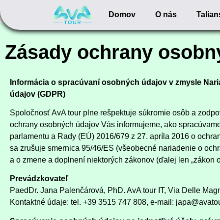
Domov
O nás
Talia
Zásady ochrany osobn
Informácia o spracúvaní osobných údajov v zmysle Nar
údajov (GDPR)
Spoločnosť AvA tour plne rešpektuje súkromie osôb a zodpov
ochrany osobných údajov Vás informujeme, ako spracúvame 
parlamentu a Rady (EÚ) 2016/679 z 27. apríla 2016 o ochra
sa zrušuje smernica 95/46/ES (všeobecné nariadenie o ochr
a o zmene a doplnení niektorých zákonov (ďalej len „zákon 
Prevádzkovateľ
PaedDr. Jana Palenčárová, PhD. AvA tour IT, Via Delle Magno
Kontaktné údaje: tel. +39 3
515 747 808, e-mail: japa@avatou