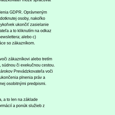
riadenia GDPR. Oprávneným
dotknutej osoby, nakoľko
koľvek ukončiť zasielanie
teľa a to kliknutím na odkaz
ewslettera; alebo c)
ráce so zákazníkom.
oči zákazníkovi alebo tretím
, súdnou či exekučnou cestou.
árokov Prevádzkovateľa voči
ukončenia plnenia práv a
nej osobitnými predpismi.
 a to len na základe
rmácií a ponúk služieb z