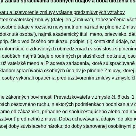
vny základ spracúvania osobných údajov a doba uloženia o
ovaru a uzatvorenie zmluvy vrátane predzmluvných vzťahov
stredkovateľskej zmluvy (ďalej len „Zmluva“), zabezpečenia všet
é osobné údaje v rozsahu nevyhnutnom na riadne plnenie Zmluv
n „dotknutá osoba“), najmä akademický titul, meno, priezvisko, d
príp. číslo vodičského preukazu, podpis; (ii) kontaktné údaje, 
mä informácie o zdravotných obmedzeniach v súvislosti s plnením
ích osobách, najmä údaje o rodinných príslušníkoch dotknutej os
jmä užívateľské meno a IP adresa zariadenia, ktoré sú spracúvané
kladom spracúvania osobných údajov je plnenie Zmluvy, ktorej 
j osoby vykonali opatrenia pred uzatvorením zmluvy v zmysle čl.
e zákonných povinností Prevádzkovateľa v zmysle čl. 6 ods. 1
užbách cestovného ruchu, niektorých podmienkach podnikania v
iamo od zákazníka, prípadne od spolucestujúceho alebo rodinné
zatvoriť predmetnú zmluvu. Doba uchovávania údajov: do ukonč
acej doby súvisiaceho nároku; do doby stanovenej osobitnými p