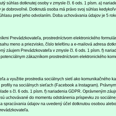
ý súhlas dotknutej osoby v zmysle čl. 6 ods. 1 písm. a) naria
v je dobrovoľné. Dotknutá osoba má právo svoj súhlas kedykoľv
hlasu pred jeho odvolaním. Doba uchovávania údajov je 5 rok
níkmi Prevádzkovateľa, prostredníctvom elektronického formul
ahu meno a priezvisko, číslo telefónu a e-mailová adresa dotk
ý záujem Prevádzkovateľa v zmysle čl. 6 ods. 1 písm. f) na
 potenciálnym zákazníkom prostredníctvom elektronického ko
ľa a využitie prostredia sociálnych sietí ako komunikačného k
profily na sociálnych sieťach (Facebook a Instagram). Právn
lade s čl. 6 ods. 1 písm. f) nariadenia GDPR. Oprávneným záu
 sú uchovávané do momentu odstránenia príspevku zo sociálnej
ia spracúvania údajov na uvedený účel dotknutou osobou alebo
Prevádzkovateľa.