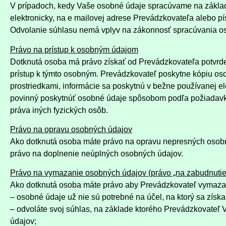
V prípadoch, kedy Vaše osobné údaje spracúvame na základ
elektronicky, na e mailovej adrese Prevádzkovateľa alebo 
Odvolanie súhlasu nemá vplyv na zákonnosť spracúvania oso
Právo na prístup k osobným údajom
Dotknutá osoba má právo získať od Prevádzkovateľa potvrdeni
prístup k týmto osobným. Prevádzkovateľ poskytne kópiu oso
prostriedkami, informácie sa poskytnú v bežne používanej e
povinný poskytnúť osobné údaje spôsobom podľa požiadavky
práva iných fyzických osôb.
Právo na opravu osobných údajov
Ako dotknutá osoba máte právo na opravu nepresných osobný
právo na doplnenie neúplných osobných údajov.
Právo na vymazanie osobných údajov (právo „na zabudnutie
Ako dotknutá osoba máte právo aby Prevádzkovateľ vymazal 
– osobné údaje už nie sú potrebné na účel, na ktorý sa získal
– odvoláte svoj súhlas, na základe ktorého Prevádzkovateľ
údajov;