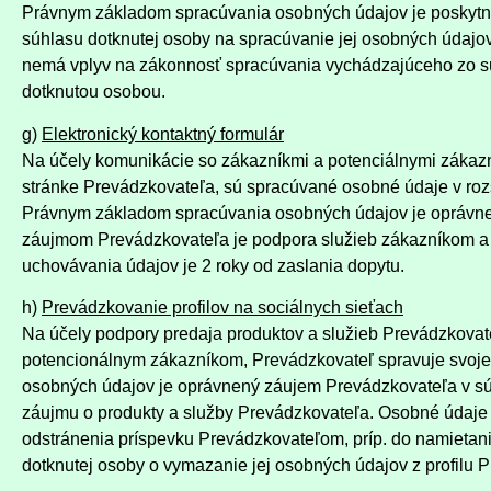
Právnym základom spracúvania osobných údajov je poskytnut
súhlasu dotknutej osoby na spracúvanie jej osobných údajo
nemá vplyv na zákonnosť spracúvania vychádzajúceho zo sú
dotknutou osobou.
g)
Elektronický kontaktný formulár
Na účely komunikácie so zákazníkmi a potenciálnymi zákaz
stránke Prevádzkovateľa, sú spracúvané osobné údaje v rozs
Právnym základom spracúvania osobných údajov je oprávnen
záujmom Prevádzkovateľa je podpora služieb zákazníkom a
uchovávania údajov je 2 roky od zaslania dopytu.
h)
Prevádzkovanie profilov na sociálnych sieťach
Na účely podpory predaja produktov a služieb Prevádzkovate
potencionálnym zákazníkom, Prevádzkovateľ spravuje svoje 
osobných údajov je oprávnený záujem Prevádzkovateľa v sú
záujmu o produkty a služby Prevádzkovateľa. Osobné údaje
odstránenia príspevku Prevádzkovateľom, príp. do namietan
dotknutej osoby o vymazanie jej osobných údajov z profilu 