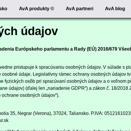
nsko
AvA produkty ©
AvA partneri
AvA blog
ých údajov
iadenia Európskeho parlamentu a Rady (EÚ) 2016/679 Všeo
edne pristupuje k spracúvaniu osobných údajov. V súlade s plat
osobné údaje. Legislatívny rámec ochrany osobných údajov tv
ne fyzických osôb pri spracúvaní osobných údajov a o voľnom p
ane údajov) (ďalej len „nariadenie GDPR“) a zákon č. 18/2018 
o ochrane osobných údajov“).
lia 35, Negrar (Verona), 37024, Taliansko. P.IVA: 0512161023, 
r.sk