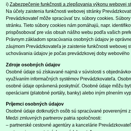
i)
Zabezpečenie funkčnosti a zlepšovania výkonu webovej s
Na účely zaistenia funkčnosti webovej stránky Prevádzkovat
Prevádzkovateľ môže spracúvať tzv. súbory cookies. Súbory 
stránku. Tieto súbory cookies nám pomáhajú, napr. identifi
prispôsobovať pre vás obsah nášho webu podľa vašich prefe
Právnym základom spracúvania osobných údajov je oprávnen
záujmom Prevádzkovateľa je zaistenie funkčnosti webovej st
uchovávania údajov je počas prevádzkovej doby webového p
Zdroje osobných údajov
Osobné údaje sú získavané najmä v súvislosti s objednávkou
využívaním informačných systémov Prevádzkovateľa. Osobné 
osobné údaje oprávnená poskytnúť. Osobné údaje môžu byť z
operáciami (platobné portály, banky) alebo iným plnením vy
Príjemci osobných údajov
Osobné údaje dotknutých osôb sú spracúvané poverenými z
Medzi zmluvných partnerov patria spoločnosti:
– partnerské cestovné agentúry a kancelárie Prevádzkovateľ