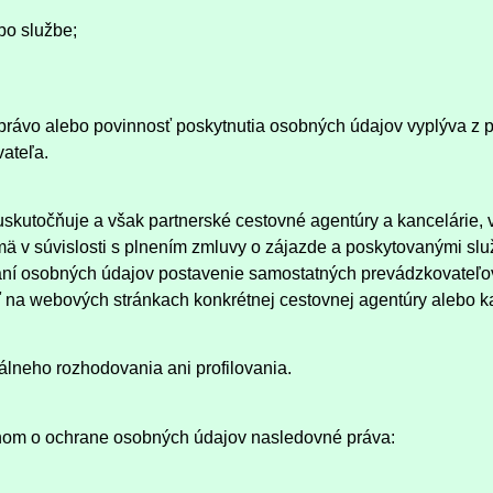
ebo službe;
rávo alebo povinnosť poskytnutia osobných údajov vyplýva z p
ateľa.
uskutočňuje a však partnerské cestovné agentúry a kancelárie, 
jmä v súvislosti s plnením zmluvy o zájazde a poskytovanými slu
vaní osobných údajov postavenie samostatných prevádzkovateľo
 na webových stránkach konkrétnej cestovnej agentúry alebo ka
lneho rozhodovania ani profilovania.
nom o ochrane osobných údajov nasledovné práva: