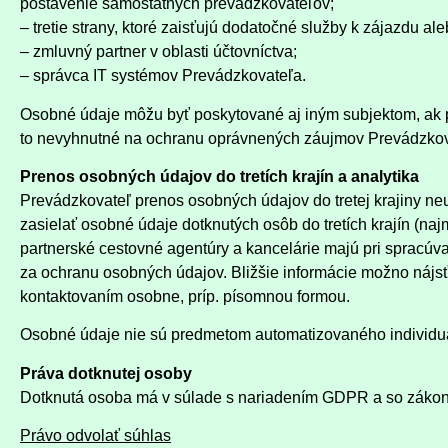
postavenie samostatných prevádzkovateľov;
– tretie strany, ktoré zaisťujú dodatočné služby k zájazdu al
– zmluvný partner v oblasti účtovníctva;
– správca IT systémov Prevádzkovateľa.
Osobné údaje môžu byť poskytované aj iným subjektom, ak p
to nevyhnutné na ochranu oprávnených záujmov Prevádzkov
Prenos osobných údajov do tretích krajín a analytika
Prevádzkovateľ prenos osobných údajov do tretej krajiny ne
zasielať osobné údaje dotknutých osôb do tretích krajín (na
partnerské cestovné agentúry a kancelárie majú pri spracú
za ochranu osobných údajov. Bližšie informácie možno nájsť
kontaktovaním osobne, príp. písomnou formou.
Osobné údaje nie sú predmetom automatizovaného individuá
Práva dotknutej osoby
Dotknutá osoba má v súlade s nariadením GDPR a so záko
Právo odvolať súhlas