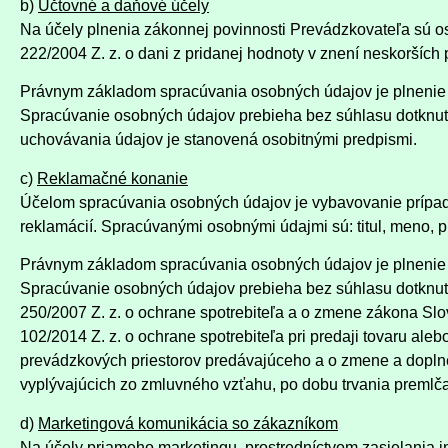
b)
Účtovné a daňové účely
Na účely plnenia zákonnej povinnosti Prevádzkovateľa sú o
222/2004 Z. z. o dani z pridanej hodnoty v znení neskorších 
Právnym základom spracúvania osobných údajov je plnenie z
Spracúvanie osobných údajov prebieha bez súhlasu dotknut
uchovávania údajov je stanovená osobitnými predpismi.
c)
Reklamačné konanie
Účelom spracúvania osobných údajov je vybavovanie prípadn
reklamácií. Spracúvanými osobnými údajmi sú: titul, meno, p
Právnym základom spracúvania osobných údajov je plnenie z
Spracúvanie osobných údajov prebieha bez súhlasu dotknute
250/2007 Z. z. o ochrane spotrebiteľa a o zmene zákona Slo
102/2014 Z. z. o ochrane spotrebiteľa pri predaji tovaru al
prevádzkových priestorov predávajúceho a o zmene a doplne
vyplývajúcich zo zmluvného vzťahu, po dobu trvania premlč
d)
Marketingová komunikácia so zákazníkom
Na účely priameho marketingu, prostredníctvom zasielania 