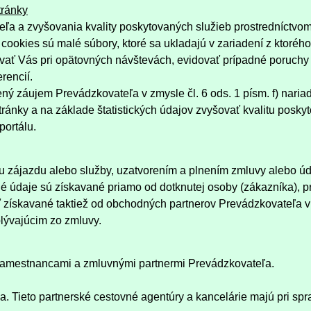
tránky
eľa a zvyšovania kvality poskytovaných služieb prostredníctvom
cookies sú malé súbory, ktoré sa ukladajú v zariadení z ktoréh
kovať Vás pri opätovných návštevách, evidovať prípadné poruchy
rencií.
ý záujem Prevádzkovateľa v zmysle čl. 6 ods. 1 písm. f) na
ránky a na základe štatistických údajov zvyšovať kvalitu posky
ortálu.
 zájazdu alebo služby, uzatvorením a plnením zmluvy alebo úda
údaje sú získavané priamo od dotknutej osoby (zákazníka), prí
ískavané taktiež od obchodných partnerov Prevádzkovateľa v s
plývajúcim zo zmluvy.
amestnancami a zmluvnými partnermi Prevádzkovateľa.
a. Tieto partnerské cestovné agentúry a kancelárie majú pri s