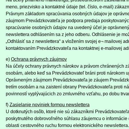
meno, priezvisko a kontaktné údaje (tel. číslo, e-mail) zákazn
Právnym základom spracúvania osobných údajov je oprávnen
záujmom Prevádzkovateľa je podpora predaja poskytovaných
spracúvanie osobných údajov na uvedený účel je oprávnen
newslettera odhlásením sa z jeho odberu. Odhlásenie je mož
„Odhlásiť sa z newslettera“ a vložením svojej e¬ mailovej a
kontaktovaním Prevádzkovateľa na kontaktnej e-mailovej ad
e)
Ochrana právnych záujmov
Na účely ochrany právnych nárokov a právom chránených záu
osobám, alebo keď sa Prevádzkovateľ bráni proti nárokom 
Oprávneným záujmom Prevádzkovateľa je záujem Prevádzkov
tretím osobám a na zaistení obrany Prevádzkovateľa proti 
povinností vyplývajúcich zo zmluvného vzťahu, po dobu trv
f)
Zasielanie noviniek formou newslettera
U dotknutých osôb, ktoré nie sú zákazníkmi Prevádzkovateľa
poskytnutého dobrovoľného súhlasu záujemcu o informácie (d
oblasti cestovného ruchu formou elektronického newslettera.