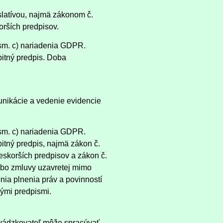
latívou, najmä zákonom č.
orších predpisov.
sm. c) nariadenia GDPR.
itný predpis. Doba
unikácie a vedenie evidencie
sm. c) nariadenia GDPR.
tný predpis, najmä zákon č.
eskorších predpisov a zákon č.
lebo zmluvy uzavretej mimo
ia plnenia práv a povinností
ými predpismi.
evádzkovateľ môže spracúvať