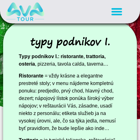
typy podnikov I.
Typy podnikov I.:
ristorante, trattoria,
osteria
, pizzeria, tavola calda, taverna…
Ristorante
= vždy krásne a elegantne
prestreté stoly; v menu nájdeme kompletnú
ponuku: predjedlo, prvý chod, hlavný chod,
dezert; nápojový lístok ponúka široký výber
nápojov; v reštaurácii Vás, zásadne, usadí
niekto z personálu; etiketa služieb ja na
vysokej úrovni, ale, čo sa týka jedla, nemusí
byť pravidlom, že bude lepšie ako inde…