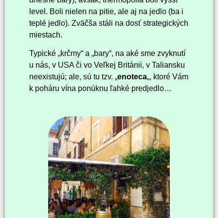
level. Boli nielen na pitie, ale aj na jedlo (ba i
teplé jedlo). Zväčša stáli na dosť strategických
miestach.
Typické „krčmy“ a „bary“, na aké sme zvyknutí
u nás, v USA či vo Veľkej Británii, v Taliansku
neexistujú; ale, sú tu tzv. „
enoteca
„, ktoré Vám
k poháru vína ponúknu ľahké predjedlo…