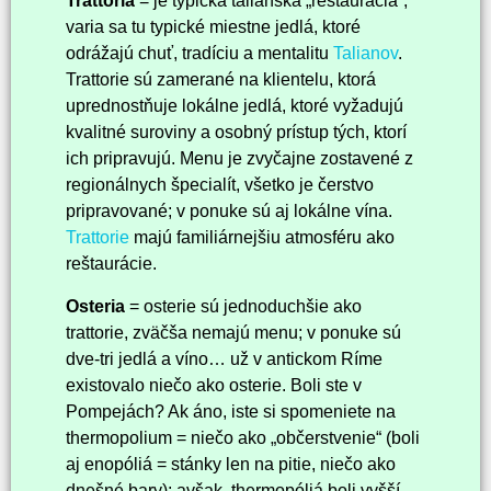
Trattoria
= je typická talianska „reštaurácia“,
varia sa tu typické miestne jedlá, ktoré
odrážajú chuť, tradíciu a mentalitu
Talianov
.
Trattorie sú zamerané na klientelu, ktorá
uprednostňuje lokálne jedlá, ktoré vyžadujú
kvalitné suroviny a osobný prístup tých, ktorí
ich pripravujú. Menu je zvyčajne zostavené z
regionálnych špecialít, všetko je čerstvo
pripravované; v ponuke sú aj lokálne vína.
Trattorie
majú familiárnejšiu atmosféru ako
reštaurácie.
Osteria
= osterie sú jednoduchšie ako
trattorie, zväčša nemajú menu; v ponuke sú
dve-tri jedlá a víno… už v antickom Ríme
existovalo niečo ako osterie. Boli ste v
Pompejách? Ak áno, iste si spomeniete na
thermopolium = niečo ako „občerstvenie“ (boli
aj enopóliá = stánky len na pitie, niečo ako
dnešné bary); avšak, thermopóliá boli vyšší