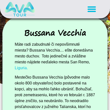
Bussana Vecchia
Máte radi zabudnuté či nepovšimnuté
miesta? Bussana Vecchia… ešte donedávna
mesto duchov. Toto jedinečné a zvláštne
miesto nájdete neďaleko mesta San Remo,
Liguria.
Mestečko Bussana Vecchia (pôvodne malo
okolo 800 obyvateľov) bolo postavené na
kopci, aby sa mohlo ľahko ubrániť. Bohužiaľ,
proti zemetraseniu, ktoré ho vo februári r. 1887
úplne zničilo, sa neubránilo. To neodradilo
prisťahovalcov z južného Talianska, ktorí ho