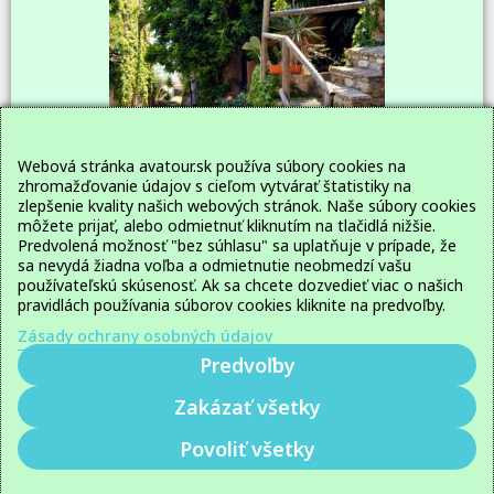
Webová stránka avatour.sk používa súbory cookies na
zhromažďovanie údajov s cieľom vytvárať štatistiky na
zlepšenie kvality našich webových stránok. Naše súbory cookies
môžete prijať, alebo odmietnuť kliknutím na tlačidlá nižšie.
Predvolená možnosť "bez súhlasu" sa uplatňuje v prípade, že
sa nevydá žiadna voľba a odmietnutie neobmedzí vašu
používateľskú skúsenosť. Ak sa chcete dozvedieť viac o našich
pravidlách používania súborov cookies kliknite na predvoľby.
Zásady ochrany osobných údajov
Cestovanie ako zážitok
Predvoľby
GDPR
INFO
CENNÍK
Zakázať všetky
Ozvite sa nám
Sledujte nás
Povoliť všetky
© 2020-2026 avatour.sk, web vytvoril
Lukáš Šleboda
Súhlas