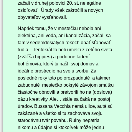
začali v druhej polovici 20. st. nelegálne
osídľovať. Úrady však zakročili a nových
obyvateľov vysťahovali.
Napriek tomu, že v mestečku nebola ani
elektrina, ani voda, ani kanalizácia, začali sa
tam v sedemdesiatych rokoch opäť sťahovať
ľudia… tentokrát to boli umelci z celého sveta
(zväčša hippies) a podobne ladení
bohémovia, ktorý tu našli svoj domov a
ideálne prostredie na svoju tvorbu. Za
posledné roky toto polorozpadnuté a takmer
zabudnuté mestečko pokryté závojom smútku
čiastočne obnovili a pretvorili ho na (doslova)
oázu kreativity. Ale… stále sa čaká na postoj
úradov. Bussana Vecchia nemá ulice, autá sú
zakázané a všetko si tu zachováva svoju
starodávnu tvár povahu. Ruiny nepatria
nikomu a údajne si ktokoľvek môže jednu