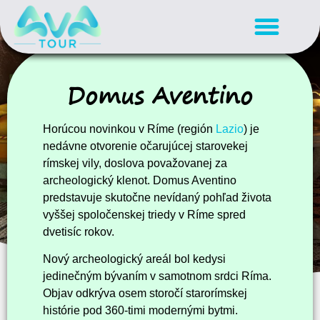
Domus Aventino
Horúcou novinkou v Ríme (región
Lazio
) je
nedávne otvorenie očarujúcej starovekej
rímskej vily, doslova považovanej za
archeologický klenot. Domus Aventino
predstavuje skutočne nevídaný pohľad života
vyššej spoločenskej triedy v Ríme spred
dvetisíc rokov.
Nový archeologický areál bol kedysi
jedinečným bývaním v samotnom srdci Ríma.
Objav odkrýva osem storočí starorímskej
histórie pod 360-timi modernými bytmi.