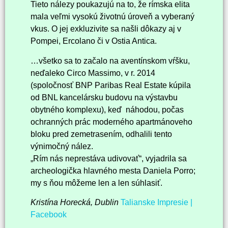
Tieto nálezy poukazujú na to, že rímska elita
mala veľmi vysokú životnú úroveň a vyberaný
vkus. O jej exkluzivite sa našli dôkazy aj v
Pompei, Ercolano či v Ostia Antica.
…všetko sa to začalo na aventínskom vŕšku,
neďaleko Circo Massimo, v r. 2014
(spoločnosť BNP Paribas Real Estate kúpila
od BNL kancelársku budovu na výstavbu
obytného komplexu), keď náhodou, počas
ochranných prác moderného apartmánoveho
bloku pred zemetrasením, odhalili tento
výnimočný nález.
„Rím nás neprestáva udivovať“, vyjadrila sa
archeologička hlavného mesta Daniela Porro;
my s ňou môžeme len a len súhlasiť.
Kristína Horecká, Dublin
Talianske Impresie |
Facebook