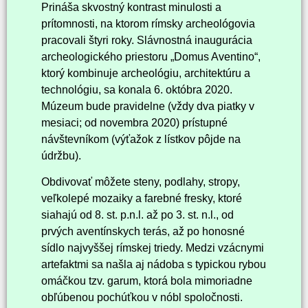
Prináša skvostný kontrast minulosti a
prítomnosti, na ktorom rímsky archeológovia
pracovali štyri roky. Slávnostná inaugurácia
archeologického priestoru „Domus Aventino“,
ktorý kombinuje archeológiu, architektúru a
technológiu, sa konala 6. októbra 2020.
Múzeum bude pravidelne (vždy dva piatky v
mesiaci; od novembra 2020) prístupné
návštevníkom (výťažok z lístkov pôjde na
údržbu).
Obdivovať môžete steny, podlahy, stropy,
veľkolepé mozaiky a farebné fresky, ktoré
siahajú od 8. st. p.n.l. až po 3. st. n.l., od
prvých aventínskych terás, až po honosné
sídlo najvyššej rímskej triedy. Medzi vzácnymi
artefaktmi sa našla aj nádoba s typickou rybou
omáčkou tzv. garum, ktorá bola mimoriadne
obľúbenou pochúťkou v nóbl spoločnosti.