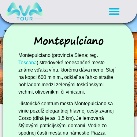
Montepulciano
Montepulciano (provincia Siena; reg.
Toscana
) stredoveké renesančné mesto
známe vďaka vínu, ktorému dáva meno. Stojí
na kopci 600 m n.m., odkiaľ sa ľahko stratíte
pohľadom medzi zelenými toskánskymi
vrchmi, olivovníkmi či vinicami.
Historické centrum mesta Montepulciano sa
vinie pozdĺž elegantnej hlavnej cesty zvanej
Corso (dlhá je asi 1,5 km). Je lemovaná
štýlovými patricijskými domami. Vedie zo
spodnej časti mesta na námestie Piazza