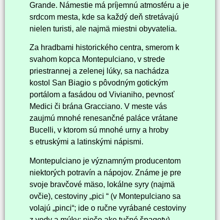
Grande. Námestie má príjemnú atmosféru a je
srdcom mesta, kde sa každý deň stretávajú
nielen turisti, ale najmä miestni obyvatelia.
Za hradbami historického centra, smerom k
svahom kopca Montepulciano, v strede
priestrannej a zelenej lúky, sa nachádza
kostol San Biagio s pôvodným gotickým
portálom a fasádou od Vivianiho, pevnosť
Medici či brána Gracciano. V meste vás
zaujmú mnohé renesančné paláce vrátane
Bucelli, v ktorom sú mnohé urny a hroby
s etruskými a latinskými nápismi.
Montepulciano je významným producentom
niektorých potravín a nápojov. Známe je pre
svoje bravčové mäso, lokálne syry (najmä
ovčie), cestoviny „pici “ (v Montepulciano sa
volajú „pinci“; ide o ručne vyrábané cestoviny
z vody a múky; niečo ako tučné špagety),