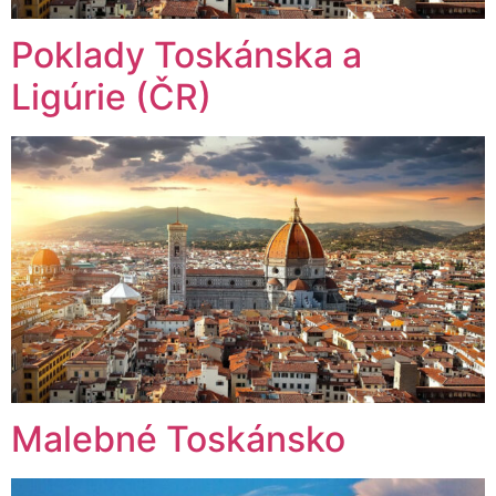
Poklady Toskánska a
Ligúrie (ČR)
Malebné Toskánsko