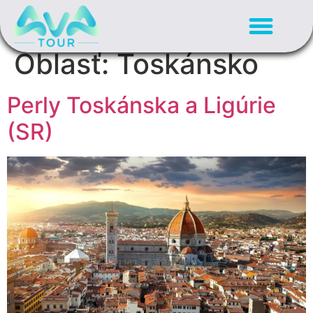
Oblasť:
Toskánsko
Perly Toskánska a Ligúrie
(SR)