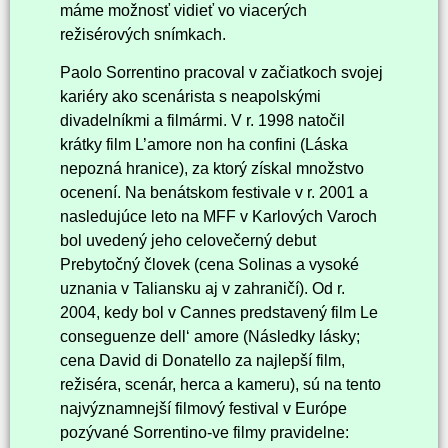
máme možnosť vidieť vo viacerých
režisérových snímkach.
Paolo Sorrentino pracoval v začiatkoch svojej
kariéry ako scenárista s neapolskými
divadelníkmi a filmármi. V r. 1998 natočil
krátky film L’amore non ha confini (Láska
nepozná hranice), za ktorý získal množstvo
ocenení. Na benátskom festivale v r. 2001 a
nasledujúce leto na MFF v Karlových Varoch
bol uvedený jeho celovečerný debut
Prebytočný človek (cena Solinas a vysoké
uznania v Taliansku aj v zahraničí). Od r.
2004, kedy bol v Cannes predstavený film Le
conseguenze dell‘ amore (Následky lásky;
cena David di Donatello za najlepší film,
režiséra, scenár, herca a kameru), sú na tento
najvýznamnejší filmový festival v Európe
pozývané Sorrentino-ve filmy pravidelne: