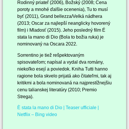
Rodinný priateľ (2006), Božský (2008; Cena
poroty a mnohé ďalšie ocenenia), Tu to musí
byť (2011), Grand bellezza/Velká nádhera
(2013; Oscar za najlepší neanglicky hovorený
film) i Mladosť (2015). Jeho posledný film É
stata la mano di Dio (Bola to božia ruka) je
nominovaný na Oscara 2022.
Sorrentino je tiež rešpektovaným
spisovateľom; napísal a vydal dva romány,
niekoľko esejí a poviedok. Kniha Tutti hanno
ragione bola skvelo prijatá ako čitateľmi, tak aj
kritikmi a bola nominovaná na najprestížnejšiu
cenu talianskej literatúry (2010; Premio
Strega).
È stata la mano di Dio | Teaser ufficiale |
Netflix – Bing video