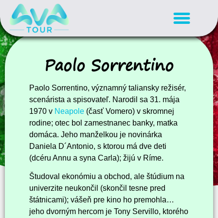
Paolo Sorrentino
Paolo Sorrentino, významný taliansky režisér,
scenárista a spisovateľ. Narodil sa 31. mája
1970 v
Neapole
(časť Vomero) v skromnej
rodine; otec bol zamestnanec banky, matka
domáca. Jeho manželkou je novinárka
Daniela D´Antonio, s ktorou má dve deti
(dcéru Annu a syna Carla); žijú v Ríme.
Študoval ekonómiu a obchod, ale štúdium na
univerzite neukončil (skončil tesne pred
štátnicami); vášeň pre kino ho premohla…
jeho dvorným hercom je Tony Servillo, ktorého