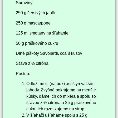
Suroviny:
250 g čerstvých jahôd
250 g mascarpone
125 ml smotany na šľahanie
50 g práškového cukru
Dlhé piškóty Savoiardi, cca 8 kusov
Šťava z ½ citróna
Postup:
Odložíme si (na bok) asi štyri väčšie
jahody. Zvyšné pokrájame na menšie
kúsky, dáme ich do mixéra a spolu so
šťavou z ½ citróna a 25 g práškového
cukru ich rozmixujeme na sirup.
V šľahači ušľaháme spolu s 25 g