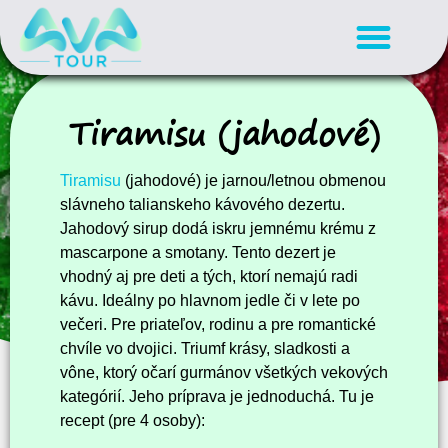
Tiramisu (jahodové)
Tiramisu
(jahodové) je jarnou/letnou obmenou
slávneho talianskeho kávového dezertu.
Jahodový sirup dodá iskru jemnému krému z
mascarpone a smotany. Tento dezert je
vhodný aj pre deti a tých, ktorí nemajú radi
kávu. Ideálny po hlavnom jedle či v lete po
večeri. Pre priateľov, rodinu a pre romantické
chvíle vo dvojici. Triumf krásy, sladkosti a
vône, ktorý očarí gurmánov všetkých vekových
kategórií. Jeho príprava je jednoduchá. Tu je
recept (pre 4 osoby):