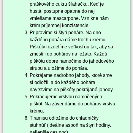
práškového cukru šľahačku. Keď je
hustá, postupne opatrne do nej
vmiešame mascarpone. Vznikne nám
krém príjemnej konzistencie.
Pripravíme si štyri poháre. Na dno
každého pohára dáme trochu krému.
Piškóty rozdelíme veľkosťou tak, aby sa
zmestili do pohárov na ležato. Každú
piškótu dobre namočíme do jahodového
sirupu a uložíme do pohára.
Pokrájame nadrobno jahody, ktoré sme
si odložili a do každého pohára
navrstvíme na piškóty pokrájané jahody.
Pokračujeme vrstvou namočených
piškót. Na záver dáme do pohárov vrstvu
krému.
Tiramisu odložíme do chladničky
stuhnúť (ideálne aspoň na štyri hodiny,
najlepšie cez noc).