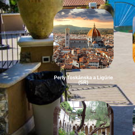
Perly Toskánska a Ligúrie
(SR)