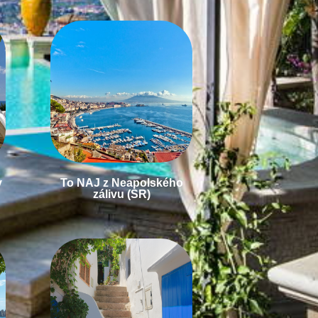
y
To NAJ z Neapolského
zálivu (SR)