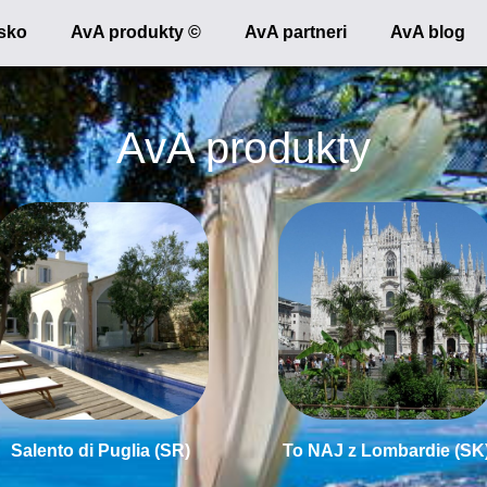
nsko
AvA produkty ©
AvA partneri
AvA blog
AvA produkty
Salento di Puglia (SR)
To NAJ z Lombardie (SK