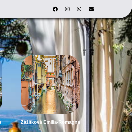
)
Zážitková Emilia-Romagna