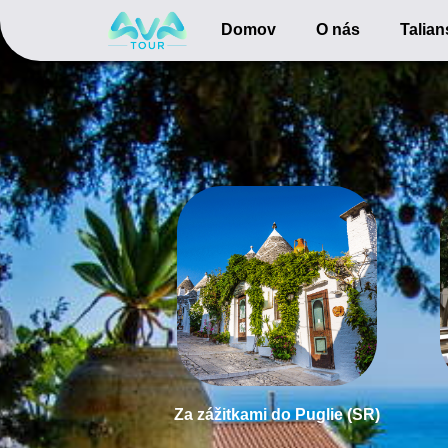
Domov
O nás
Talia
Za zážitkami do Puglie (SR)