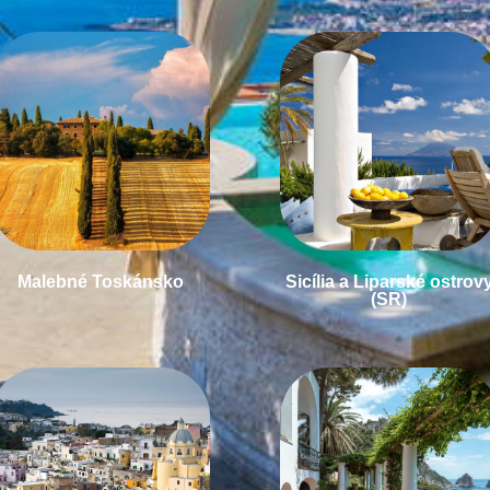
Malebné Toskánsko
Sicília a Liparské ostrov
(SR)