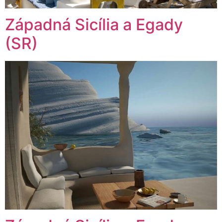
Západná Sicília a Egady
(SR)