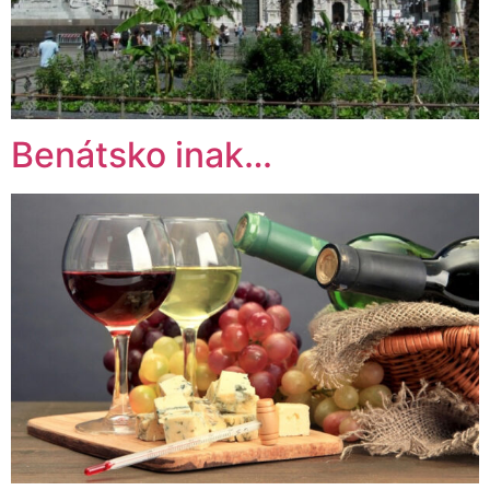
Benátsko inak…