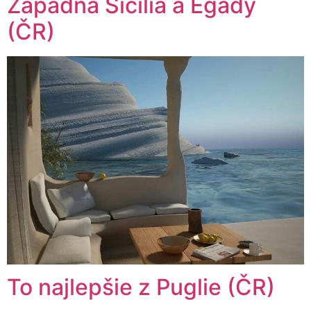
Západná Sicília a Egady
(ČR)
To najlepšie z Puglie (ČR)