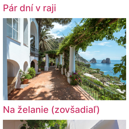
Pár dní v raji
Na želanie (zovšadiaľ)