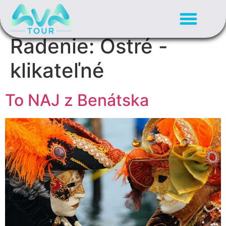
Radenie:
Ostré -
klikateľné
To NAJ z Benátska